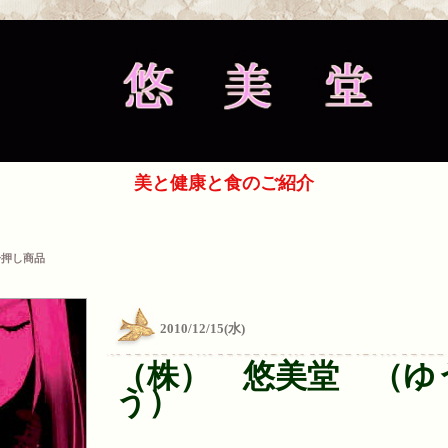
美と健康と食のご紹介
一押し商品
2010/12/15(水)
（株） 悠美堂 （ゆ
う）