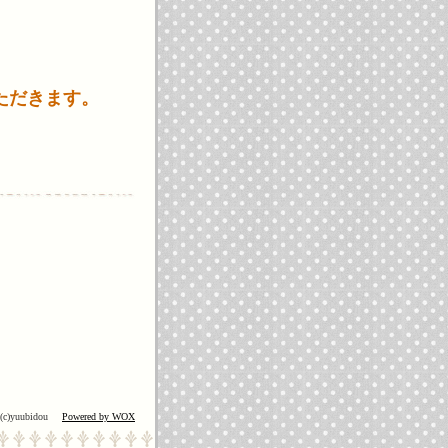
ただきます。
(c)yuubidou
Powered by WOX